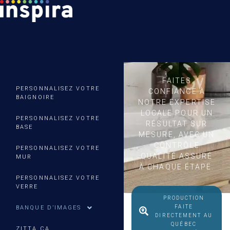
FAITES
PERSONNALISEZ VOTRE
CONFIANCE À
BAIGNOIRE
NOTRE EXPERTISE
LOCALE POUR UN
PERSONNALISEZ VOTRE
RÉSULTAT SUR
BASE
MESURE, AVEC UN
CONTRÔLE
PERSONNALISEZ VOTRE
QUALITÉ ASSURÉ
MUR
À CHAQUE ÉTAPE.
PERSONNALISEZ VOTRE
VERRE
PRODUCTION
FAITE
BANQUE D’IMAGES
DIRECTEMENT AU
QUÉBEC
ZITTA.CA